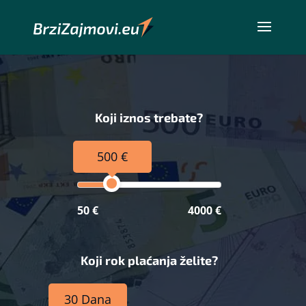
Koji iznos trebate?
500 €
50 €
4000 €
Koji rok plaćanja želite?
30 Dana