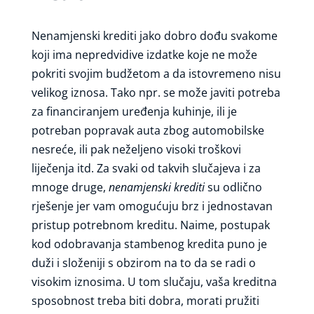
Nenamjenski krediti jako dobro dođu svakome
koji ima nepredvidive izdatke koje ne može
pokriti svojim budžetom a da istovremeno nisu
velikog iznosa. Tako npr. se može javiti potreba
za financiranjem uređenja kuhinje, ili je
potreban popravak auta zbog automobilske
nesreće, ili pak neželjeno visoki troškovi
liječenja itd. Za svaki od takvih slučajeva i za
mnoge druge,
nenamjenski krediti
su odlično
rješenje jer vam omogućuju brz i jednostavan
pristup potrebnom kreditu. Naime, postupak
kod odobravanja stambenog kredita puno je
duži i složeniji s obzirom na to da se radi o
visokim iznosima. U tom slučaju, vaša kreditna
sposobnost treba biti dobra, morati pružiti