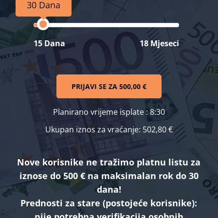
30 Dana
15 Dana
18 Mjeseci
PRIJAVI SE ZA
500,00 €
Planirano vrijeme isplate
: 8:30
Ukupan iznos za vraćanje:
502,80 €
Nove korisnike ne tražimo platnu listu za
iznose do 500 € na maksimalan rok do 30
dana!
Prednosti za stare (postojeće korisnike):
nije potrebna verifikacija osobnih