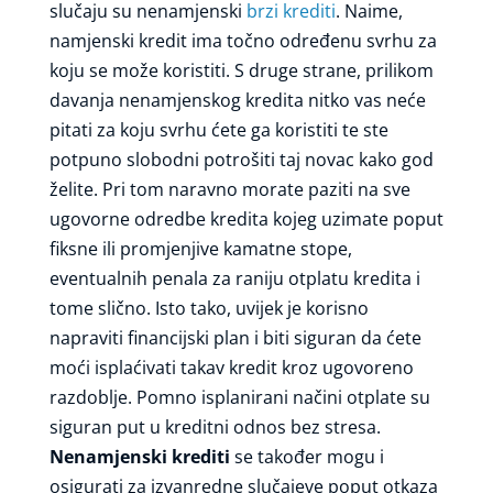
slučaju su nenamjenski
brzi krediti
. Naime,
namjenski kredit ima točno određenu svrhu za
koju se može koristiti. S druge strane, prilikom
davanja nenamjenskog kredita nitko vas neće
pitati za koju svrhu ćete ga koristiti te ste
potpuno slobodni potrošiti taj novac kako god
želite. Pri tom naravno morate paziti na sve
ugovorne odredbe kredita kojeg uzimate poput
fiksne ili promjenjive kamatne stope,
eventualnih penala za raniju otplatu kredita i
tome slično. Isto tako, uvijek je korisno
napraviti financijski plan i biti siguran da ćete
moći isplaćivati takav kredit kroz ugovoreno
razdoblje. Pomno isplanirani načini otplate su
siguran put u kreditni odnos bez stresa.
Nenamjenski krediti
se također mogu i
osigurati za izvanredne slučajeve poput otkaza