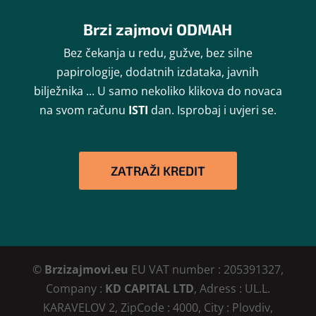
Brzi zajmovi ODMAH
Bez čekanja u redu, gužve, bez silne
papirologije, dodatnih izdataka, javnih
bilježnika ... U samo nekoliko klikova do novaca
na svom računu
ISTI
dan. Isprobaj i uvjeri se.
ZATRAŽI KREDIT
©
Brzizajmovi.eu
EU VAT number : 205391327,
Company :
KD CAPITAL LTD
, Adress : UL.L.
KARAVELOV 2, ZipCode : 4000, City : Plovdiv,