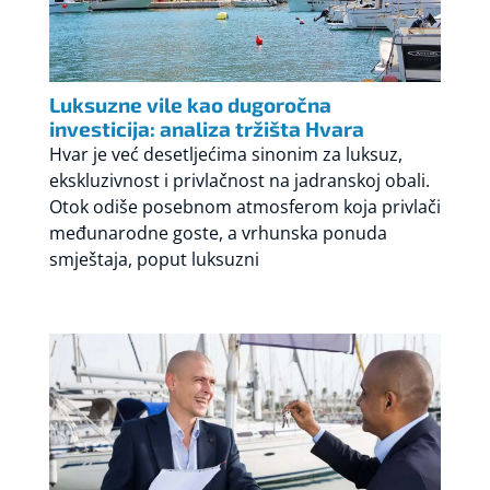
Luksuzne vile kao dugoročna
investicija: analiza tržišta Hvara
Hvar je već desetljećima sinonim za luksuz,
ekskluzivnost i privlačnost na jadranskoj obali.
Otok odiše posebnom atmosferom koja privlači
međunarodne goste, a vrhunska ponuda
smještaja, poput luksuzni