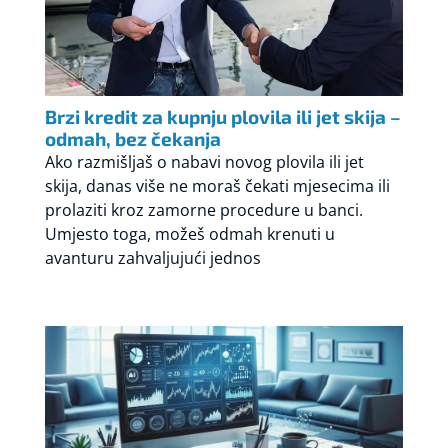
Brzi kredit za kupnju plovila ili jet skija –
odmah, bez čekanja
Ako razmišljaš o nabavi novog plovila ili jet
skija, danas više ne moraš čekati mjesecima ili
prolaziti kroz zamorne procedure u banci.
Umjesto toga, možeš odmah krenuti u
avanturu zahvaljujući jednos