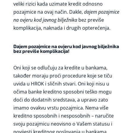
veliki rizici kada uzimate kredit odnosno
pozajmice na ovaj način. Dakle,
dajem pozajmice
na ovjeru kod javnog bilježnika
bez previše
komplikacija, naknada i drugih opterećenja.
Dajem pozajmice na ovjeru kod javnog bilježnika
bez previše komplikacija!
Oni koji se odlučuju za kredite u bankama,
također moraju proći procedure koje se tiču
uvida u HROK i sličnih stvari. Oni koji nisu u
očima banke kreditno sposobni teško mogu
doći do dodatnih sredstava, a upravo zato
imamo ovakvu vrstu pozajmica. Nema više
kreditno sposobnih i nesposobnih – naručite
svoju pozajmicu neovisno o Vašem statusu i
povijesti kreditnog poslovanja u bankama.