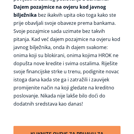
Dajem pozajmice na ovjeru kod javnog
bilježnika
bez ikakvih upita oko toga kako ste
prije obavljali svoje obaveze prema bankama.
Svoje pozajmice sada uzimate bez takvih
pitanja. Kad već dajem pozajmice na ovjeru kod
javnog bilježnika, onda ih dajem svakome:
onima koji su blokirani, onima kojima HROK ne
dopušta nove kredite i svima ostalima. Riješite
svoje financijske strke u trenu, podignite novac
istoga dana kada ste ga i zatražili i zauvijek
promijenite način na koji gledate na kreditno
poslovanje. Nikada nije lakše bilo doći do
dodatnih sredstava kao danas!
KLIKNITE OVDJE ZA PRIJAVU ZA