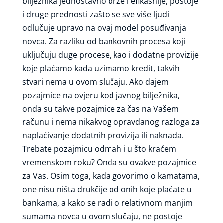
bilježnika jednostavno brže i efikasnije, postoje
i druge prednosti zašto se sve više ljudi
odlučuje upravo na ovaj model posuđivanja
novca. Za razliku od bankovnih procesa koji
uključuju duge procese, kao i dodatne provizije
koje plaćamo kada uzimamo kredit, takvih
stvari nema u ovom slučaju. Ako dajem
pozajmice na ovjeru kod javnog bilježnika,
onda su takve pozajmice za čas na Vašem
računu i nema nikakvog opravdanog razloga za
naplaćivanje dodatnih provizija ili naknada.
Trebate pozajmicu odmah i u što kraćem
vremenskom roku? Onda su ovakve pozajmice
za Vas. Osim toga, kada govorimo o kamatama,
one nisu ništa drukčije od onih koje plaćate u
bankama, a kako se radi o relativnom manjim
sumama novca u ovom slučaju, ne postoje