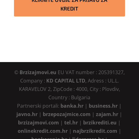
KREDIT
©
Brzizajmovi.eu
EU VAT number : 205391327,
Company :
KD CAPITAL LTD
, Adress : UL.L.
KARAVELOV 2, ZipCode : 4000, City : Plovdiv,
Country : Bulgaria
Partnerski portali:
banka.hr
|
business.hr
|
javno.hr
|
brzepozajmice.com
|
zajam.hr
|
brzizajmovi.com
|
tel.hr
|
brzikrediti.eu
|
onlinekredit.com.hr
|
najbrzikredit.com
|