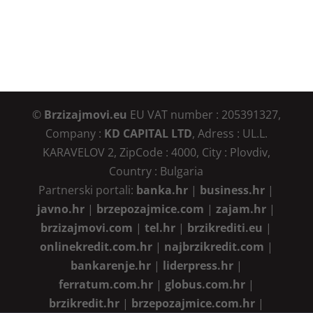
©
Brzizajmovi.eu
EU VAT number : 205391327,
Company :
KD CAPITAL LTD
, Adress : UL.L.
KARAVELOV 2, ZipCode : 4000, City : Plovdiv,
Country : Bulgaria
Partnerski portali:
banka.hr
|
business.hr
|
javno.hr
|
brzepozajmice.com
|
zajam.hr
|
brzizajmovi.com
|
tel.hr
|
brzikrediti.eu
|
onlinekredit.com.hr
|
najbrzikredit.com
|
bankarenje.hr
|
liderpress.hr
|
ferratum.com.hr
|
globus.com.hr
|
brzikredit.hr
|
brzepozajmice.com.hr
|