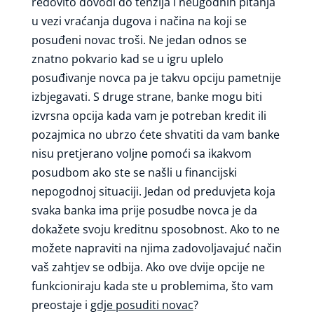
redovito dovodi do tenzija i neugodnih pitanja
u vezi vraćanja dugova i načina na koji se
posuđeni novac troši. Ne jedan odnos se
znatno pokvario kad se u igru uplelo
posuđivanje novca pa je takvu opciju pametnije
izbjegavati. S druge strane, banke mogu biti
izvrsna opcija kada vam je potreban kredit ili
pozajmica no ubrzo ćete shvatiti da vam banke
nisu pretjerano voljne pomoći sa ikakvom
posudbom ako ste se našli u financijski
nepogodnoj situaciji. Jedan od preduvjeta koja
svaka banka ima prije posudbe novca je da
dokažete svoju kreditnu sposobnost. Ako to ne
možete napraviti na njima zadovoljavajuć način
vaš zahtjev se odbija. Ako ove dvije opcije ne
funkcioniraju kada ste u problemima, što vam
preostaje i
gdje posuditi novac
?