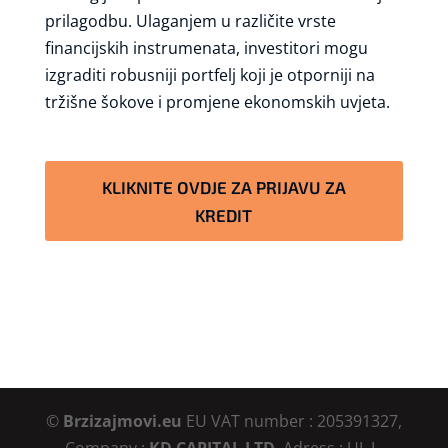
prilagodbu. Ulaganjem u različite vrste
financijskih instrumenata, investitori mogu
izgraditi robusniji portfelj koji je otporniji na
tržišne šokove i promjene ekonomskih uvjeta.
KLIKNITE OVDJE ZA PRIJAVU ZA
KREDIT
©
Brzizajmovi.eu
EU VAT number : 205391327,
Company :
KD CAPITAL LTD
, Adress : UL.L.