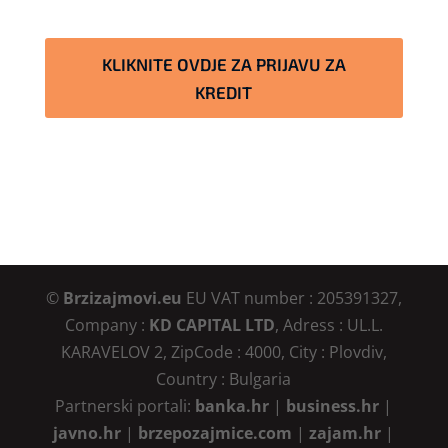
KLIKNITE OVDJE ZA PRIJAVU ZA
KREDIT
©
Brzizajmovi.eu
EU VAT number : 205391327,
Company :
KD CAPITAL LTD
, Adress : UL.L.
KARAVELOV 2, ZipCode : 4000, City : Plovdiv,
Country : Bulgaria
Partnerski portali:
banka.hr
|
business.hr
|
javno.hr
|
brzepozajmice.com
|
zajam.hr
|