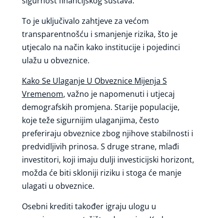
sigurnost financijskog sustava.
To je uključivalo zahtjeve za većom
transparentnošću i smanjenje rizika, što je
utjecalo na način kako institucije i pojedinci
ulažu u obveznice.
Kako Se Ulaganje U Obveznice Mijenja S
Vremenom
, važno je napomenuti i utjecaj
demografskih promjena. Starije populacije,
koje teže sigurnijim ulaganjima, često
preferiraju obveznice zbog njihove stabilnosti i
predvidljivih prinosa. S druge strane, mlađi
investitori, koji imaju dulji investicijski horizont,
možda će biti skloniji riziku i stoga će manje
ulagati u obveznice.
Osebni krediti također igraju ulogu u