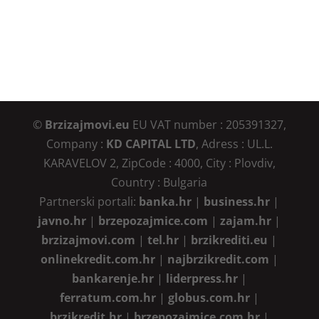
©
Brzizajmovi.eu
EU VAT number : 205391327,
Company :
KD CAPITAL LTD
, Adress : UL.L.
KARAVELOV 2, ZipCode : 4000, City : Plovdiv,
Country : Bulgaria
Partnerski portali:
banka.hr
|
business.hr
|
javno.hr
|
brzepozajmice.com
|
zajam.hr
|
brzizajmovi.com
|
tel.hr
|
brzikrediti.eu
|
onlinekredit.com.hr
|
najbrzikredit.com
|
bankarenje.hr
|
liderpress.hr
|
ferratum.com.hr
|
globus.com.hr
|
brzikredit.hr
|
brzepozajmice.com.hr
|