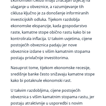
Ekonomskih ciklusi imaju značajan utjecaj na
ulaganje u obveznice, a razumijevanje tih
ciklusa ključno je za donošenje informiranih
investicijskih odluka. Tijekom razdoblja
ekonomske ekspanzije, kada gospodarstvo
raste, kamatne stope obično rastu kako bi se
kontrolirala inflacija. U takvim uvjetima, cijene
postojećih obveznica padaju jer nove
obveznice izdane s višim kamatnim stopama
postaju privlačnije investitorima.
Nasuprot tome, tijekom ekonomske recesije,
središnje banke često snižavaju kamatne stope
kako bi potaknule ekonomski rast.
U takvim razdobljima, cijene postojećih
obveznica s višim kamatnim stopama rastu, jer
postaju atraktivnije u usporedbi s novim