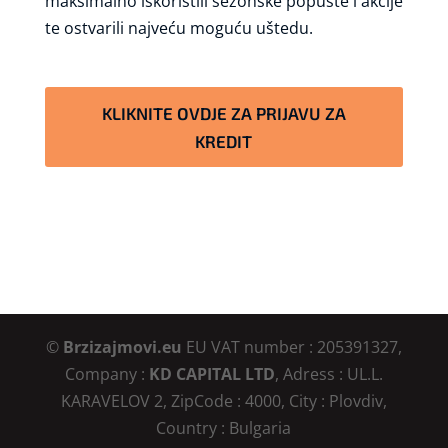
maksimalno iskoristili sezonske popuste i akcije
te ostvarili najveću moguću uštedu.
KLIKNITE OVDJE ZA PRIJAVU ZA
KREDIT
©
Brzizajmovi.eu
EU VAT number : 205391327,
Company :
KD CAPITAL LTD
, Adress : UL.L.
KARAVELOV 2, ZipCode : 4000, City : Plovdiv,
Country : Bulgaria