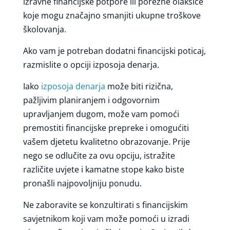
izravne financijske potpore ili porezne olakšice
koje mogu značajno smanjiti ukupne troškove
školovanja.
Ako vam je potreban dodatni financijski poticaj,
razmislite o opciji izposoja denarja.
Iako
izposoja denarja
može biti rizična,
pažljivim planiranjem i odgovornim
upravljanjem dugom, može vam pomoći
premostiti financijske prepreke i omogućiti
vašem djetetu kvalitetno obrazovanje. Prije
nego se odlučite za ovu opciju, istražite
različite uvjete i kamatne stope kako biste
pronašli najpovoljniju ponudu.
Ne zaboravite se konzultirati s financijskim
savjetnikom koji vam može pomoći u izradi