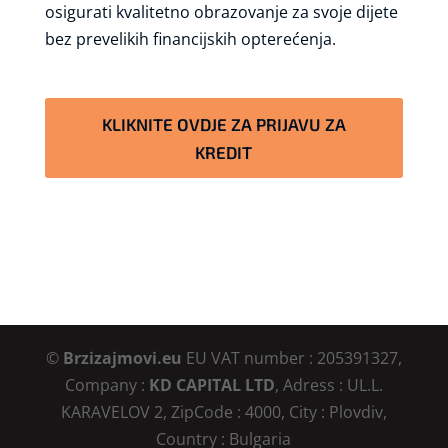
osigurati kvalitetno obrazovanje za svoje dijete
bez prevelikih financijskih opterećenja.
KLIKNITE OVDJE ZA PRIJAVU ZA
KREDIT
©
Brzizajmovi.eu
EU VAT number : 205391327,
Company :
KD CAPITAL LTD
, Adress : UL.L.
KARAVELOV 2, ZipCode : 4000, City : Plovdiv,
Country : Bulgaria