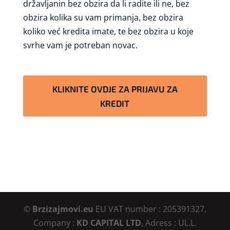
državljanin bez obzira da li radite ili ne, bez
obzira kolika su vam primanja, bez obzira
koliko već kredita imate, te bez obzira u koje
svrhe vam je potreban novac.
KLIKNITE OVDJE ZA PRIJAVU ZA
KREDIT
©
Brzizajmovi.eu
EU VAT number : 205391327,
Company :
KD CAPITAL LTD
, Adress : UL.L.