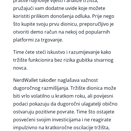
pratite najnovije vijesti i analize tržišta,
pružajući vam dodatne uvide koje možete
koristiti prilikom donošenja odluka. Prije nego
što kupite svoju prvu dionicu, preporučljivo je
otvoriti demo račun na nekoj od popularnih
platformi za trgovanje.
Time ćete steći iskustvo i razumijevanje kako
tržište funkcionira bez rizika gubitka stvarnog
novca.
NerdWallet također naglašava važnost
dugoročnog razmišljanja. Tržište dionica može
biti vrlo volatilno u kratkom roku, ali povijesni
podaci pokazuju da dugoročni ulagatelji obično
ostvaruju pozitivne povrate. Time što ostajete
posvećeni svojim investicijama i ne reagirate
impulzivno na kratkoročne oscilacije tržišta,