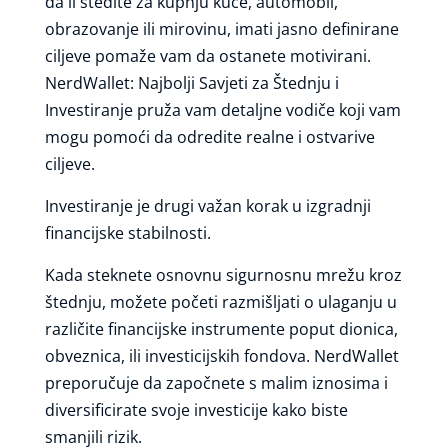
da li štedite za kupnju kuće, automobil,
obrazovanje ili mirovinu, imati jasno definirane
ciljeve pomaže vam da ostanete motivirani.
NerdWallet: Najbolji Savjeti za Štednju i
Investiranje pruža vam detaljne vodiče koji vam
mogu pomoći da odredite realne i ostvarive
ciljeve.
Investiranje je drugi važan korak u izgradnji
financijske stabilnosti.
Kada steknete osnovnu sigurnosnu mrežu kroz
štednju, možete početi razmišljati o ulaganju u
različite financijske instrumente poput dionica,
obveznica, ili investicijskih fondova. NerdWallet
preporučuje da započnete s malim iznosima i
diversificirate svoje investicije kako biste
smanjili rizik.