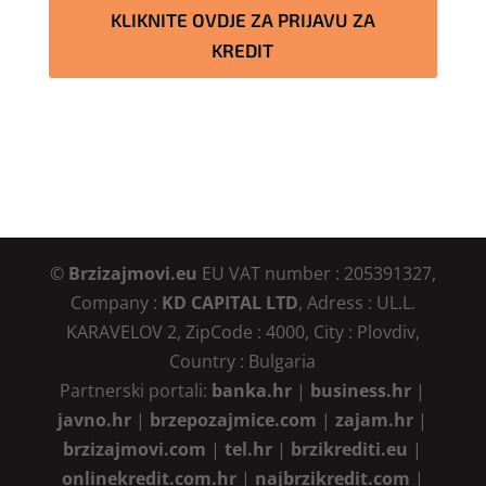
KLIKNITE OVDJE ZA PRIJAVU ZA
KREDIT
©
Brzizajmovi.eu
EU VAT number : 205391327,
Company :
KD CAPITAL LTD
, Adress : UL.L.
KARAVELOV 2, ZipCode : 4000, City : Plovdiv,
Country : Bulgaria
Partnerski portali:
banka.hr
|
business.hr
|
javno.hr
|
brzepozajmice.com
|
zajam.hr
|
brzizajmovi.com
|
tel.hr
|
brzikrediti.eu
|
onlinekredit.com.hr
|
najbrzikredit.com
|