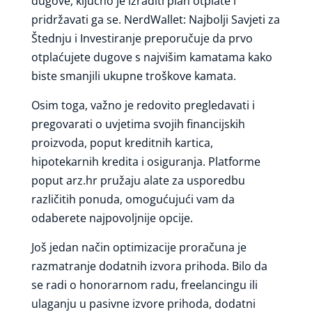
dugove, ključno je izraditi plan otplate i
pridržavati ga se. NerdWallet: Najbolji Savjeti za
Štednju i Investiranje preporučuje da prvo
otplaćujete dugove s najvišim kamatama kako
biste smanjili ukupne troškove kamata.
Osim toga, važno je redovito pregledavati i
pregovarati o uvjetima svojih financijskih
proizvoda, poput kreditnih kartica,
hipotekarnih kredita i osiguranja. Platforme
poput arz.hr pružaju alate za usporedbu
različitih ponuda, omogućujući vam da
odaberete najpovoljnije opcije.
Još jedan način optimizacije proračuna je
razmatranje dodatnih izvora prihoda. Bilo da
se radi o honorarnom radu, freelancingu ili
ulaganju u pasivne izvore prihoda, dodatni