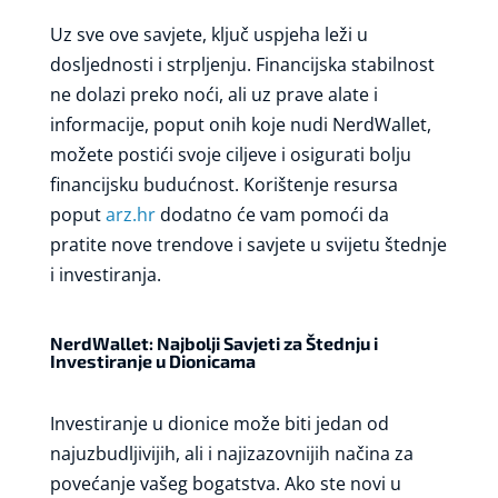
Uz sve ove savjete, ključ uspjeha leži u
dosljednosti i strpljenju. Financijska stabilnost
ne dolazi preko noći, ali uz prave alate i
informacije, poput onih koje nudi NerdWallet,
možete postići svoje ciljeve i osigurati bolju
financijsku budućnost. Korištenje resursa
poput
arz.hr
dodatno će vam pomoći da
pratite nove trendove i savjete u svijetu štednje
i investiranja.
NerdWallet: Najbolji Savjeti za Štednju i
Investiranje u Dionicama
Investiranje u dionice može biti jedan od
najuzbudljivijih, ali i najizazovnijih načina za
povećanje vašeg bogatstva. Ako ste novi u