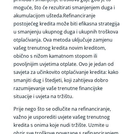
moguće, što će rezultirati smanjenjem duga i
akumulacijom ušteda.Refinanciranje
postojećeg kredita može biti efikasna strategija
u smanjenju ukupnog duga i ukupnih troškova
otplaćivanja. Ova metoda uključuje zamjenu
vašeg trenutnog kredita novim kreditom,
obično s nižom kamatnom stopom ili
povoljnijim uvjetima otplate. Ovo je jedan od
savjeta za učinkovito otplaćivanje kredita: kako
smanjiti dug i štedjeti, koji zahtijeva dobro
razumijevanje vaše trenutne financijske
situacije i uvjeta na tržištu.
Prije nego što se odlučite na refinanciranje,
važno je usporediti uvjete vašeg trenutnog
kredita s onima koje nudi tržište. Uzmite u
obzir sve troškove povezane s refinanciranjem,