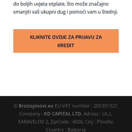
do boljih uvjeta otplate, što može značajno
smanjiti vaš ukupni dug i pomoći vam u štednji.
KLIKNITE OVDJE ZA PRIJAVU ZA
KREDIT
©
Brzizajmovi.eu
EU VAT number : 205391327,
Company :
KD CAPITAL LTD
, Adress : UL.L.
KARAVELOV 2, ZipCode : 4000, City : Plovdiv,
Country : Bulgaria