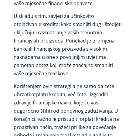
vaše mjesečne financijske obaveze.
U skladu s tim, savjeti za učinkovito
otplaćivanje kredita: kako smanjiti dug i štedjeti
uključuju i razmatranje vaših trenutnih
financijskih proizvoda. Ponekad je promjena
banke ili financijskog proizvoda s visokim
naknadama u one s povoljnijim uvjetima
pametan potez koji može značajno smanjiti
vaše mjesečne troškove.
Korištenjem ovih strategija ne samo da ćete
ubrzati otplatu kredita, već ćete i izgraditi
zdravije financijske navike koje će vas
dugoročno štititi od ponovnog zaduživanja. U
konačnici, važno je pristupiti otplati kredita na
proaktivan način, tražeći prilike za povećanje
prihoda i smanjenje troškova gdje god je to