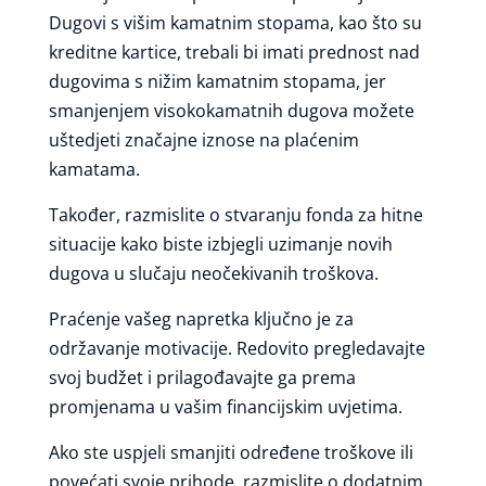
Dugovi s višim kamatnim stopama, kao što su
kreditne kartice, trebali bi imati prednost nad
dugovima s nižim kamatnim stopama, jer
smanjenjem visokokamatnih dugova možete
uštedjeti značajne iznose na plaćenim
kamatama.
Također, razmislite o stvaranju fonda za hitne
situacije kako biste izbjegli uzimanje novih
dugova u slučaju neočekivanih troškova.
Praćenje vašeg napretka ključno je za
održavanje motivacije. Redovito pregledavajte
svoj budžet i prilagođavajte ga prema
promjenama u vašim financijskim uvjetima.
Ako ste uspjeli smanjiti određene troškove ili
povećati svoje prihode, razmislite o dodatnim