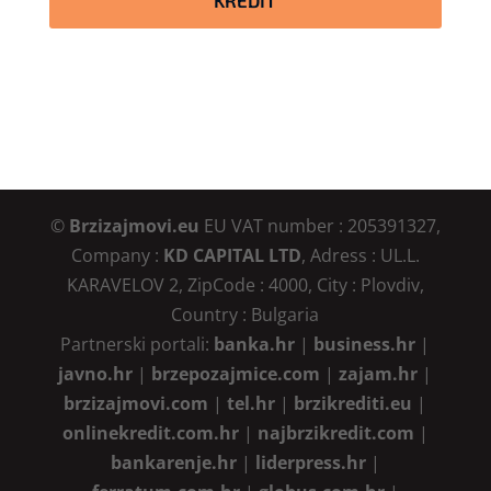
©
Brzizajmovi.eu
EU VAT number : 205391327,
Company :
KD CAPITAL LTD
, Adress : UL.L.
KARAVELOV 2, ZipCode : 4000, City : Plovdiv,
Country : Bulgaria
Partnerski portali:
banka.hr
|
business.hr
|
javno.hr
|
brzepozajmice.com
|
zajam.hr
|
brzizajmovi.com
|
tel.hr
|
brzikrediti.eu
|
onlinekredit.com.hr
|
najbrzikredit.com
|
bankarenje.hr
|
liderpress.hr
|