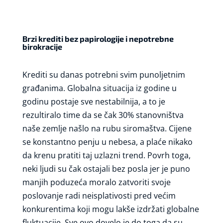
Brzi krediti bez papirologije i nepotrebne
birokracije
Krediti su danas potrebni svim punoljetnim
građanima. Globalna situacija iz godine u
godinu postaje sve nestabilnija, a to je
rezultiralo time da se čak 30% stanovništva
naše zemlje našlo na rubu siromaštva. Cijene
se konstantno penju u nebesa, a plaće nikako
da krenu pratiti taj uzlazni trend. Povrh toga,
neki ljudi su čak ostajali bez posla jer je puno
manjih poduzeća moralo zatvoriti svoje
poslovanje radi neisplativosti pred većim
konkurentima koji mogu lakše izdržati globalne
fluktuacije. Sve ovo dovelo je do toga da su