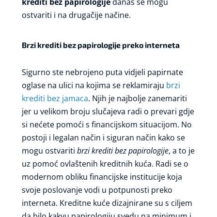
krediti bez papirologije
danas se mogu
ostvariti i na drugačije načine.
Brzi krediti bez papirologije preko interneta
Sigurno ste nebrojeno puta vidjeli papirnate
oglase na ulici na kojima se reklamiraju
brzi
krediti bez jamaca
. Njih je najbolje zanemariti
jer u velikom broju slučajeva radi o prevari gdje
si nećete pomoći s financijskom situacijom. No
postoji i legalan način i siguran način kako se
mogu ostvariti
brzi krediti bez papirologije
, a to je
uz pomoć ovlaštenih kreditnih kuća. Radi se o
modernom obliku financijske institucije koja
svoje poslovanje vodi u potpunosti preko
interneta. Kreditne kuće dizajnirane su s ciljem
da bilo kakvu papirologiju svedu na minimum i