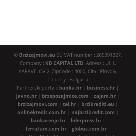
©
Brzizajmovi.eu
EU VAT number : 205391327,
Company :
KD CAPITAL LTD
, Adress : UL.L.
KARAVELOV 2, ZipCode : 4000, City : Plovdiv,
Country : Bulgaria
Partnerski portali:
banka.hr
|
business.hr
|
javno.hr
|
brzepozajmice.com
|
zajam.hr
|
brzizajmovi.com
|
tel.hr
|
brzikrediti.eu
|
onlinekredit.com.hr
|
najbrzikredit.com
|
bankarenje.hr
|
liderpress.hr
|
ferratum.com.hr
|
globus.com.hr
|