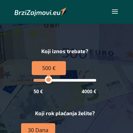
Koji iznos trebate?
500 €
50 €
4000 €
Koji rok plaćanja želite?
30 Dana