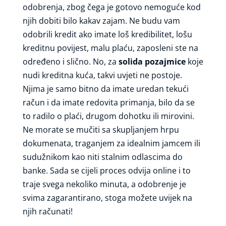
odobrenja, zbog čega je gotovo nemoguće kod
njih dobiti bilo kakav zajam. Ne budu vam
odobrili kredit ako imate loš kredibilitet, lošu
kreditnu povijest, malu plaću, zaposleni ste na
određeno i slično. No, za
solida pozajmice
koje
nudi kreditna kuća, takvi uvjeti ne postoje.
Njima je samo bitno da imate uredan tekući
račun i da imate redovita primanja, bilo da se
to radilo o plaći, drugom dohotku ili mirovini.
Ne morate se mučiti sa skupljanjem hrpu
dokumenata, traganjem za idealnim jamcem ili
sudužnikom kao niti stalnim odlascima do
banke. Sada se cijeli proces odvija online i to
traje svega nekoliko minuta, a odobrenje je
svima zagarantirano, stoga možete uvijek na
njih računati!