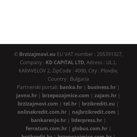
©
Brzizajmovi.eu
EU VAT number : 205391327,
Company :
KD CAPITAL LTD
, Adress : UL.L.
KARAVELOV 2, ZipCode : 4000, City : Plovdiv,
Country : Bulgaria
Partnerski portali:
banka.hr
|
business.hr
|
javno.hr
|
brzepozajmice.com
|
zajam.hr
|
brzizajmovi.com
|
tel.hr
|
brzikrediti.eu
|
onlinekredit.com.hr
|
najbrzikredit.com
|
bankarenje.hr
|
liderpress.hr
|
ferratum.com.hr
|
globus.com.hr
|
brzikredit.hr
|
brzepozajmice.com.hr
|