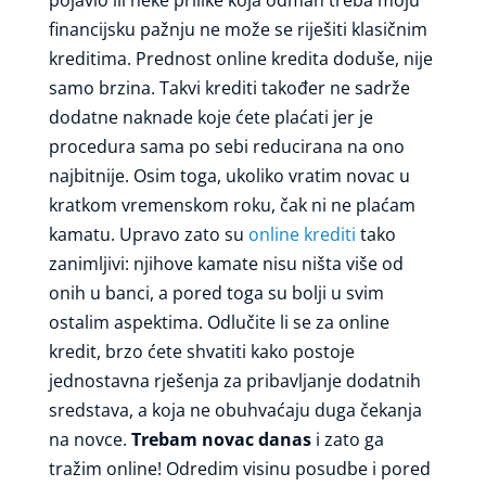
pojavio ili neke prilike koja odmah treba moju
financijsku pažnju ne može se riješiti klasičnim
kreditima. Prednost online kredita doduše, nije
samo brzina. Takvi krediti također ne sadrže
dodatne naknade koje ćete plaćati jer je
procedura sama po sebi reducirana na ono
najbitnije. Osim toga, ukoliko vratim novac u
kratkom vremenskom roku, čak ni ne plaćam
kamatu. Upravo zato su
online krediti
tako
zanimljivi: njihove kamate nisu ništa više od
onih u banci, a pored toga su bolji u svim
ostalim aspektima. Odlučite li se za online
kredit, brzo ćete shvatiti kako postoje
jednostavna rješenja za pribavljanje dodatnih
sredstava, a koja ne obuhvaćaju duga čekanja
na novce.
Trebam novac danas
i zato ga
tražim online! Odredim visinu posudbe i pored