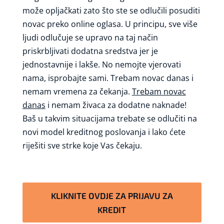
može opljačkati zato što ste se odlučili posuditi
novac preko online oglasa. U principu, sve više
ljudi odlučuje se upravo na taj način
priskrbljivati dodatna sredstva jer je
jednostavnije i lakše. No nemojte vjerovati
nama, isprobajte sami. Trebam novac danas i
nemam vremena za čekanja.
Trebam novac
danas
i nemam živaca za dodatne naknade!
Baš u takvim situacijama trebate se odlučiti na
novi model kreditnog poslovanja i lako ćete
riješiti sve strke koje Vas čekaju.
KLIKNITE OVDJE ZA PRIJAVU ZA
KREDIT